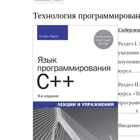
Технология программирован
Содержа
Раздел I
указания
изучени
курса
Раздел II
курса «Т
програ
……… 5
Введе
…………