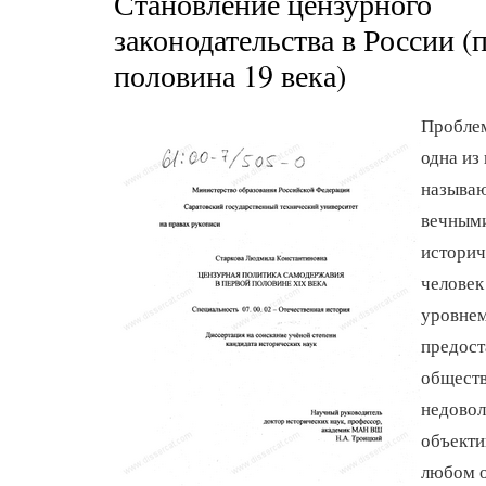
Становление цензурного
законодательства в России (
половина 19 века)
Проблем
одна из
называ
вечными
историч
человек
уровнем
предос
обществ
недовол
объекти
любом 