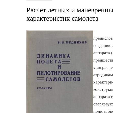
Расчет летных и маневренн
характеристик самолета
предислов
созданию 
аппарата (
предшеств
этап расч
аэродинам
характери
конструкц
аппарата 
сверхзвук
полета, о