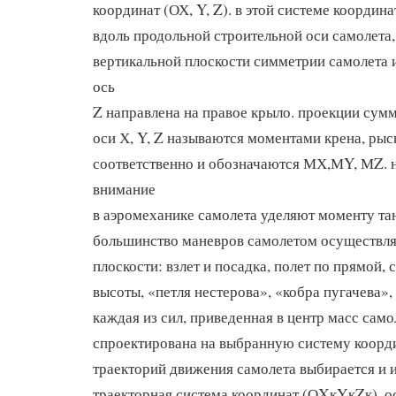
координат (ОХ, Y, Z). в этой системе координ
вдоль продольной строительной оси самолета,
вертикальной плоскости симметрии самолета и
ось
Z направлена на правое крыло. проекции сум
оси Х, Y, Z называются моментами крена, рыс
соответственно и обозначаются МХ,МY, МZ. 
внимание
в аэромеханике самолета уделяют моменту та
большинство маневров самолетом осуществля
плоскости: взлет и посадка, полет по прямой,
высоты, «петля нестерова», «кобра пугачева», 
каждая из сил, приведенная в центр масс само
спроектирована на выбранную систему коорди
траекторий движения самолета выбирается и 
траекторная система координат (ОXкYкZк). ос