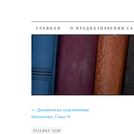
SKIP
ГЛАВНАЯ
О ПРЕДНАЗНАЧЕНИИ С
TO
CONTENT
←
Динамически подключаемые
библиотеки. Глава 19
23.12.2013 · 12:24