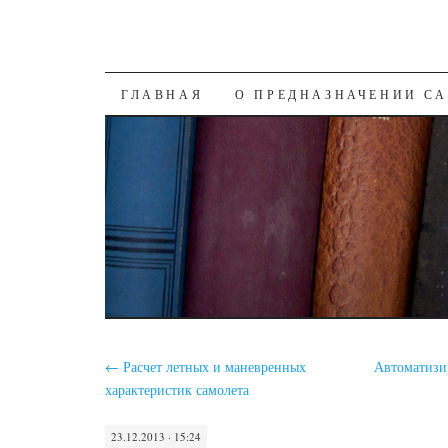
SKIP
ГЛАВНАЯ
О ПРЕДНАЗНАЧЕНИИ С
TO
CONTENT
←
Расчет летных и маневренных
Автоматизи
характеристик самолета
23.12.2013 · 15:24