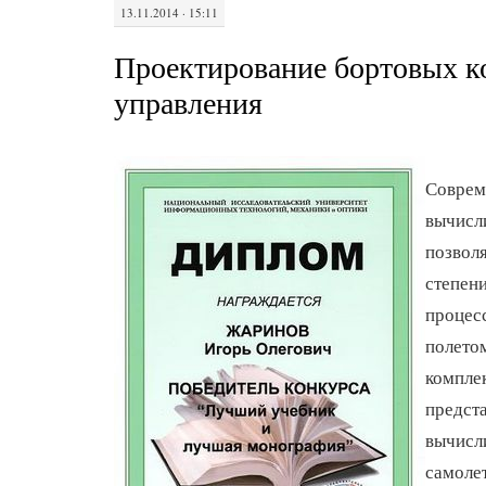
13.11.2014 · 15:11
Проектирование бортовых к
управления
Соврем
вычисл
позволя
степен
процес
полето
компле
предст
вычисл
самоле