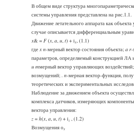
В общем виде структура многопараметрическ
системы управления представлена на рис.1.1.
Движение летательного аппарата как объекта
случае описывается дифференциальным урав
x
F
x
a
u
t
& =
(
,
,
,
) + i
, (1.1)
x
x n
a r
где
-мерный вектор состояния объекта;
-
параметров, определяемый конструкцией ЛА и
u
m
мерный вектор управляющих воздействий;
.
n
возмущений;
-мерная вектор-функция, полу
теоретических и экспериментальных исследов
Наблюдение за движением объекта осуществ
комплекса датчиков, измеряющих компоненты 
вектора управления:
z
h
x
a
u
t
=
(
,
,
,
) + i
, (1.2)
z
Возмущения о
x