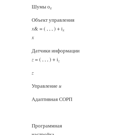
Шумы о
z
Объект управления
x
& = ( , , , ) + i
x
x
Датчики информации
z
= ( , , , ) + i
z
z
u
Управление
Адаптивная СОРП
Программная
настройка