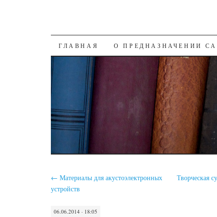
SKIP
ГЛАВНАЯ
О ПРЕДНАЗНАЧЕНИИ С
TO
CONTENT
←
Материалы для акустоэлектронных
Творческая с
устройств
06.06.2014 · 18:05