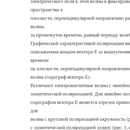
электрического поля Е этой волны в фиксиров
пространства в
плоскости, перпендикулярной направлению р
волны,
за промежуток времени, равный периоду коле
Графической характеристикой поляризации яв
описываемая концом вектора Е за вышеупом
времени
на плоскости, перпендикулярной направлени
волны (годограф вектора Е).
Различают электромагнитные волны с линейно
эллиптической поляризацией. Для линейно по
годографом вектора Е является отрезок прямой 
для
волны с круговой поляризацией окружность (ри
с эллиптической поляризацией эллипс (рис. 1, в