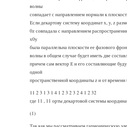
волны
совпадает с направлением нормали к плоскост
Если декартову систему координат x, y, z разм
0z совпадала с направлением распространения
х0у
была параллельна плоскости ее фазового фронт
волны в общем случае будет иметь две состав
причем сам вектор Е и его составляющие будут
одной
пространственной координаты z и от времени 
11 2 3 1 3 1 4 1 2 3 2 3 2 4 1 2 32
где 11 , 11 орты декартовой системы координа
(1)
Так как мы рассматриваем гармоническую эл