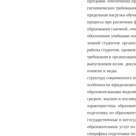
программ. обеспечение п
гигиенические требования
предельная нагрузка обуч
процесса при различных 
образования (заочной, оч
обеспечение учебными по
знаний студентов. органи
работы студентов. промеж
требования к организации
выпускников вузов. доку
понятие и виды.
структура современного ю
особенности юридического
образовательными моделя
среднее, высшее и послев
характеристика. образов
подготовку по образоват
государственные и негосу
образовательных услуг по
специфика подготовки по