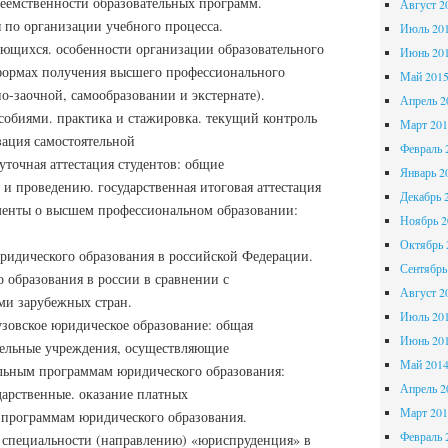
реемственности образовательных программ.
Август 2
 по организации учебного процесса.
Июль 20
ающихся. особенности организации образовательного
Июнь 20
формах получения высшего профессионального
Май 201
но-заочной, самообразовании и экстернате).
Апрель 2
собиями. практика и стажировка. текущий контроль
Март 201
зация самостоятельной
Февраль 
уточная аттестация студентов: общие
Январь 2
 и проведению. государственная итоговая аттестация
Декабрь 
менты о высшем профессиональном образовании:
Ноябрь 2
Октябрь 
ридического образования в российской Федерации.
Сентябрь
 образования в россии в сравнении с
Август 2
ми зарубежных стран.
Июль 20
узовское юридическое образование: общая
Июнь 20
ательные учреждения, осуществляющие
Май 201
ельным программам юридического образования:
Апрель 2
дарственные. оказание платных
Март 201
 программам юридического образования.
Февраль 
 специальности (направлению) «юриспруденция» в