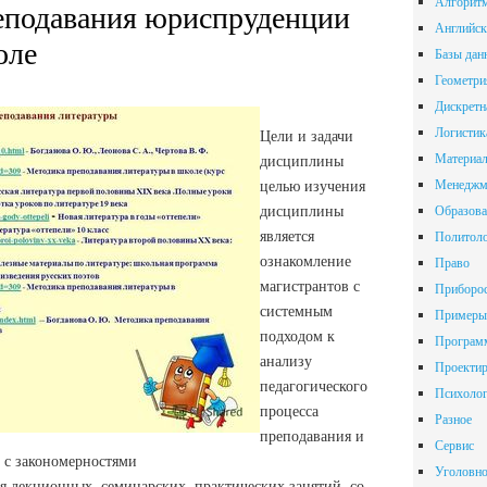
Алгорит
еподавания юриспруденции
Английск
оле
Базы дан
Геометри
Дискретн
Логистик
Цели и задачи
Материал
дисциплины
Менеджм
целью изучения
дисциплины
Образова
является
Политол
ознакомление
Право
магистрантов с
Приборос
системным
Примеры 
подходом к
Програм
анализу
Проектир
педагогического
Психоло
процесса
Разное
преподавания и
Сервис
 с закономерностями
Уголовно
я лекционных, семинарских, практических занятий, со