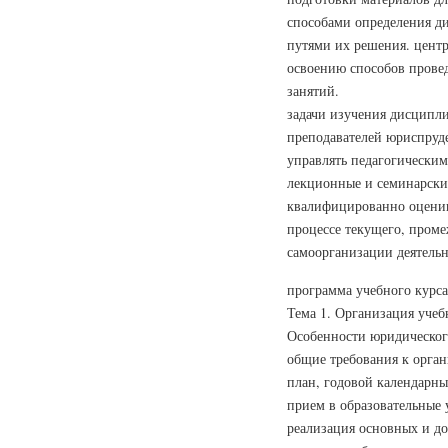
способами определения ди
путями их решения. центр
освоению способов прове
занятий.
задачи изучения дисципл
преподавателей юриспруд
управлять педагогически
лекционные и семинарские
квалифицированно оценив
процессе текущего, проме
самоорганизации деятель
программа учебного курса
Тема 1. Организация учебн
Особенности юридическог
общие требования к орган
план, годовой календарны
прием в образовательные
реализация основных и д