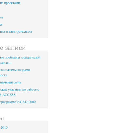
ие проектами
ия
ка
ика и электротехника
е записи
ые проблемы юридической
рактики
ика плазмы зондами
ости
значении сайта
ские указания по работе с
S ACCESS
 программе P-CAD 2000
ы
 2015