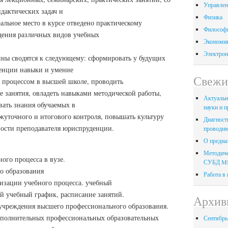
Управлен
дактических задач и
Физика
альное место в курсе отведено практическому
Философ
дения различных видов учебных
Экономи
Электрон
ины сводятся к следующему: сформировать у будущих
енции навыки и умение
Свежи
м процессом в высшей школе, проводить
 занятия, овладеть навыками методической работы,
Актуальн
ать знания обучаемых в
науки и п
жуточного и итогового контроля, повышать культуру
Диагност
ности преподавателя юриспруденции.
проводим
О предна
Методиче
ого процесса в вузе.
СУБД M
о образования
Работа в
изации учебного процесса. учебный
й учебный график, расписание занятий.
Архив
 учреждения высшего профессионального образования.
ополнительных профессиональных образовательных
Сентябрь