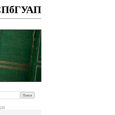
 СПбГУАП
ки