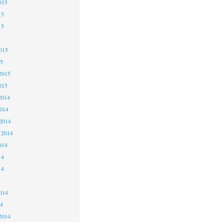
015
15
15
5
015
5
2015
015
2014
014
2014
 2014
014
14
14
4
014
4
2014