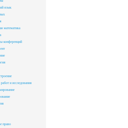
мы
ий язык
ных
я
ая математика
а
ы конференций
ент
ние
огия
троение
работ и исследования
мирование
ование
гия
е право