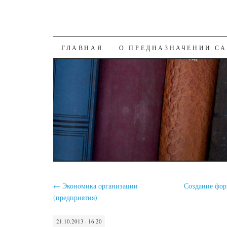
SKIP
ГЛАВНАЯ
О ПРЕДНАЗНАЧЕНИИ С
TO
CONTENT
←
Экономика организации
Создание фо
(предприятия)
21.10.2013 · 16:20