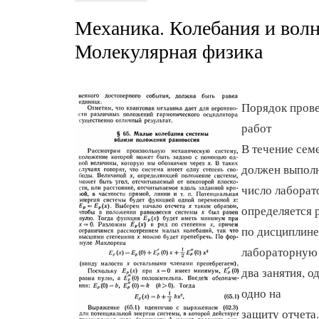
Механика. Колебания и вол
Молекулярная физика
Порядок пров
работ
В течение сем
должен выполн
число лаборат
определяется 
по дисциплине
лабораторную 
два занятия, о
одно на
защиту отчета