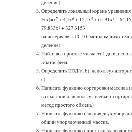
деление).
Определить локальный корень уравнения
F(x)=x
+ 4,1x
+ 15,1x
+ 61,91x
+ 64,15
7
6
5
4
79,833x
+ 327,3153
1
на интервале [-10, 10] методом дихотоми
деление)
Найти все простые числа от 1 до n, испол
Эратосфена.
Определить НОД(a, b), используя алгорит
с)
Написать функцию сортировки массива на
возрастанию, используя шейкер-сортиро
метод простого обмена)
Написать функцию слияния двух упорядо
общий упорядоченный массив.
Написать функцию поиска числа в одном