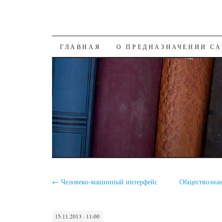
SKIP
ГЛАВНАЯ
О ПРЕДНАЗНАЧЕНИИ С
TO
CONTENT
←
Человеко-машинный интерфейс
Обществознан
15.11.2013 · 11:00