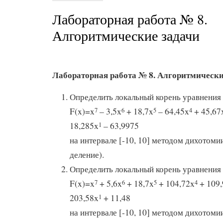
Лабораторная работа № 8.
Алгоритмические задачи
Лабораторная работа № 8. Алгоритмически
Определить локальный корень уравнения
F(x)=x
– 3,5x
+ 18,7x
– 64,45x
+ 45,67
7
6
5
4
18,285x
– 63,9975
1
на интервале [-10, 10] методом дихотоми
деление).
Определить локальный корень уравнения
F(x)=x
+ 5,6x
+ 18,7x
+ 104,72x
+ 109,
7
6
5
4
203,58x
+ 11,48
1
на интервале [-10, 10] методом дихотоми