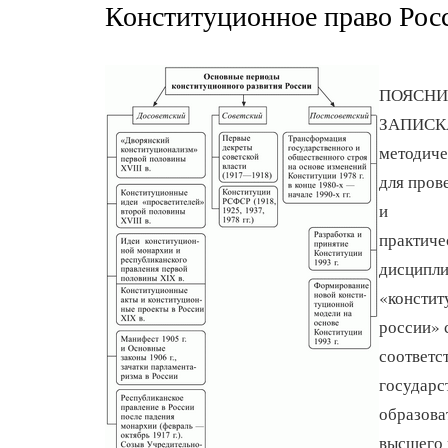
Конституционное право Рос
ПОЯСНИ
ЗАПИСК
методиче
для пров
и
практиче
дисципл
«констит
россии» 
соответс
государс
образова
высшего 